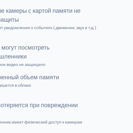
е камеры с картой памяти не
защиты
т уведомления о событиях ( движение, звук и т.д. )
 могут посмотреть
шленники
ное видео не защищено
ченный объем памяти
ишется в облако
потеряется при повреждении
нник имеет физический доступ к камерам