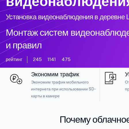
видеонаблюдени
Установка видеонаблюдения в деревне 
Монтаж систем видеонаблюде
и правил
рейтинг
245
1141
475
Экономим трафик
У
Экономим трафик мобильного
О
интернета при использовании SD-
п
карты в камере
Почему облачно