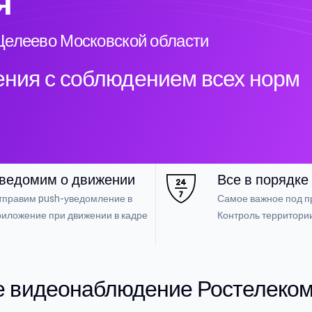
я
Целеево Московской области
ния с соблюдением всех норм
ведомим о движении
Все в порядке
тправим push-уведомление в
Самое важное под п
риложение при движении в кадре
Контроль территори
е видеонаблюдение Ростелеком