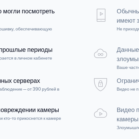
о могли посмотреть
Обычны
имеют 
ошивку, обеспечивающую
Не приходя
 прошлые периоды
Данные
злоумы
рается в личном кабинете
Ваше част
нных серверах
Ограни
аблюдение — от 390 рублей в
Видео не п
 повреждении камеры
Видео 
камеры
и кто-то прикоснется к камере
Злоумышле