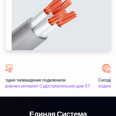
Сегодня телевидение подключили
Сегодня 
подключен интернет Судостроительная дом 57
подключе
Единая Система