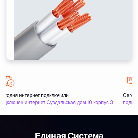
Сегодня интернет подключили
Сегодн
одключен интернет Суздальская дом 10 корпус 3
подклю
Единая Система