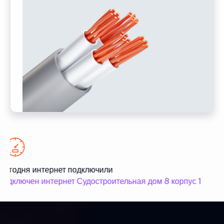
Сегодня интернет подключили
Се
подключен интернет Судостроительная дом 8 корпус 1
по