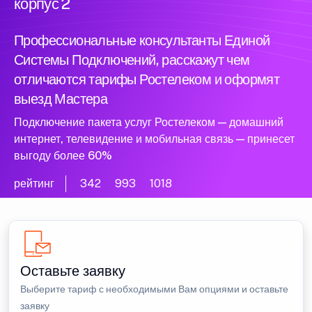
корпус 2
Профессиональные консультанты Единой
Системы Подключений, расскажут чем
отличаются тарифы Ростелеком и оформят
выезд Мастера
Подключение пакета услуг Ростелеком — домашний
интернет, телевидение и мобильная связь — принесет
выгоду более 60%
рейтинг
342
993
1018
Оставьте заявку
Выберите тариф с необходимыми Вам опциями и оставьте
заявку