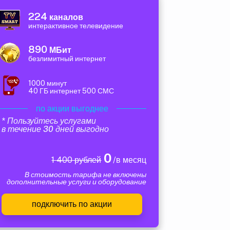
224
каналов
интерактивное телевидение
890
МБит
безлимитный интернет
1000 минут
40 ГБ интернет 500 СМС
по акции выгоднее
* Пользуйтесь услугами
в течение 30 дней выгодно
0
1 400 рублей
/в месяц
В стоимость тарифа не включены
дополнительные услуги и оборудование
подключить по акции