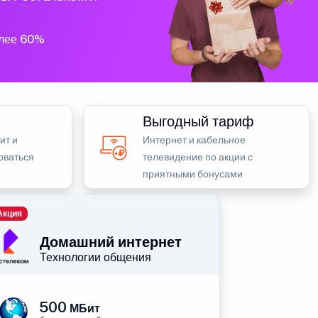
олее 60%
Выгодный тариф
ит и
Интернет и кабельное
оваться
телевидение по акции с
приятными бонусами
Акция
Домашний интернет
Технологии общения
500
МБит