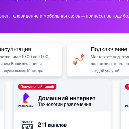
рнет, телевидение и мобильная связь — принесет выгоду б
онсультация
Подключение
резвоним с 10:00 до 21:00,
Мастер все подключ
очним Ваши желания и
расскажет как польз
гласуем выезд Мастера
каждой услугой
Популярный тариф
Домашний интернет
Технологии развлечения
211
каналов