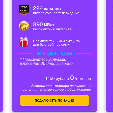
224
каналов
интерактивное телевидение
890
МБит
безлимитный интернет
Премиум техника и аккаунты
для быстрой прокачки
по акции выгоднее
* Пользуйтесь услугами
в течение 30 дней выгодно
0
1 150 рублей
/в месяц
В стоимость тарифа не включены
дополнительные услуги и оборудование
подключить по акции