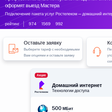
оформят выезд Мастера
Подключение пакета услуг Ростелеком — домашний инте
рейтинг
974
1569
992
Оставьте заявку
К
Выберите тариф с необходимыми
Пе
Вам опциями и оставьте заявку
ут
со
Акция
Домашний интернет
Технологии доступа
500
МБит