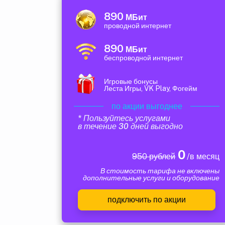
890
МБит
проводной интернет
890
МБит
беспроводной интернет
Игровые бонусы
Леста Игры, VK Play, Фогейм
по акции выгоднее
* Пользуйтесь услугами
в течение 30 дней выгодно
0
950 рублей
/в месяц
В стоимость тарифа не включены
дополнительные услуги и оборудование
подключить по акции