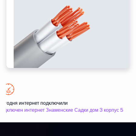
егодня интернет подключили
С
одключен интернет Знаменские Садки дом 3 корпус 5
п