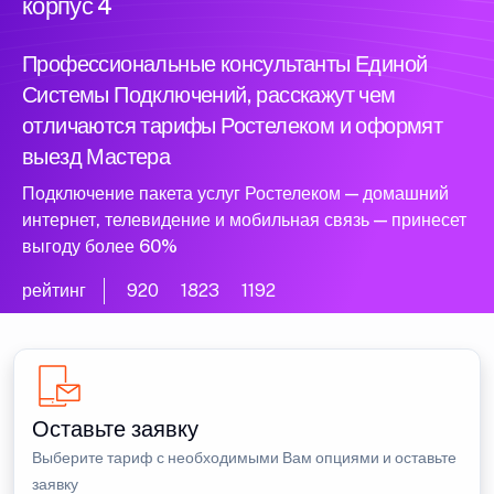
корпус 4
Профессиональные консультанты Единой
Системы Подключений, расскажут чем
отличаются тарифы Ростелеком и оформят
выезд Мастера
Подключение пакета услуг Ростелеком — домашний
интернет, телевидение и мобильная связь — принесет
выгоду более 60%
рейтинг
920
1823
1192
Оставьте заявку
Выберите тариф с необходимыми Вам опциями и оставьте
заявку