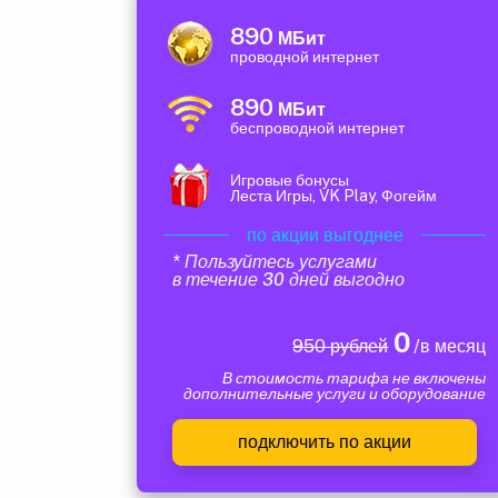
890
МБит
проводной интернет
890
МБит
беспроводной интернет
Игровые бонусы
Леста Игры, VK Play, Фогейм
по акции выгоднее
* Пользуйтесь услугами
в течение 30 дней выгодно
0
950 рублей
/в месяц
В стоимость тарифа не включены
дополнительные услуги и оборудование
подключить по акции