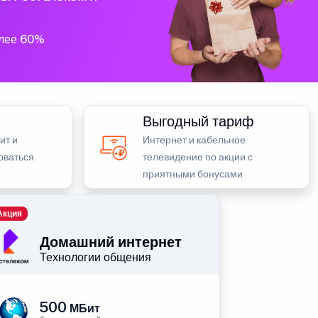
олее 60%
Выгодный тариф
ит и
Интернет и кабельное
оваться
телевидение по акции с
приятными бонусами
Акция
Домашний интернет
Технологии общения
500
МБит