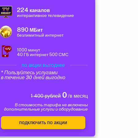
224
каналов
интерактивное телевидение
890
МБит
безлимитный интернет
1000 минут
40 ГБ интернет 500 СМС
по акции выгоднее
* Пользуйтесь услугами
в течение 30 дней выгодно
0
1 400 рублей
/в месяц
В стоимость тарифа не включены
дополнительные услуги и оборудование
подключить по акции