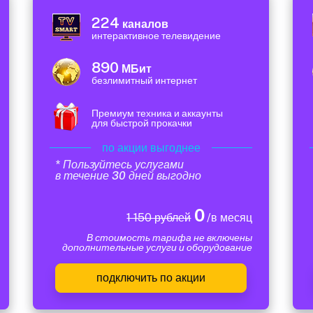
224
каналов
интерактивное телевидение
890
МБит
безлимитный интернет
Премиум техника и аккаунты
для быстрой прокачки
по акции выгоднее
* Пользуйтесь услугами
в течение 30 дней выгодно
0
1 150 рублей
/в месяц
В стоимость тарифа не включены
дополнительные услуги и оборудование
подключить по акции