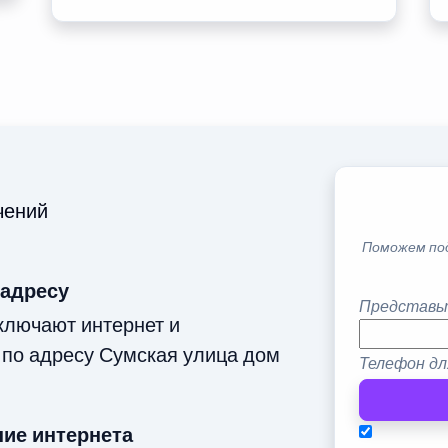
чений
Поможем по
 адресу
Представь
ключают интернет и
 по адресу Сумская улица дом
Телефон дл
ие интернета