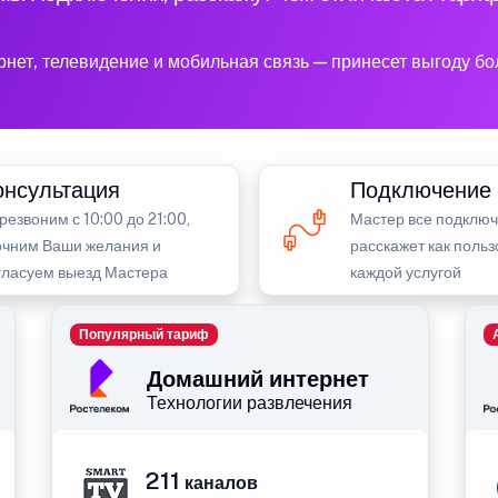
рнет, телевидение и мобильная связь — принесет выгоду б
онсультация
Подключение
резвоним с 10:00 до 21:00,
Мастер все подключ
очним Ваши желания и
расскажет как польз
гласуем выезд Мастера
каждой услугой
Популярный тариф
Домашний интернет
Технологии развлечения
211
каналов