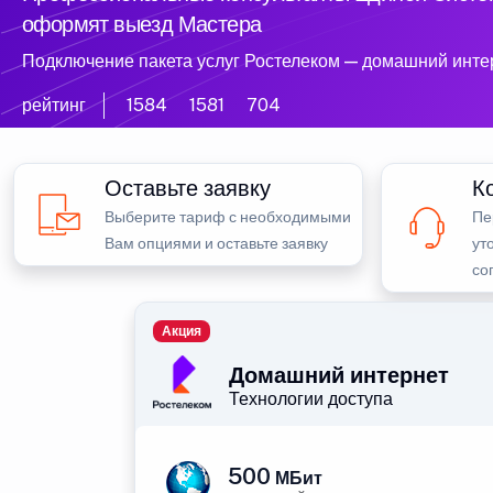
оформят выезд Мастера
Подключение пакета услуг Ростелеком — домашний инте
рейтинг
1584
1581
704
Оставьте заявку
К
Выберите тариф с необходимыми
Пе
Вам опциями и оставьте заявку
ут
со
Акция
Домашний интернет
Технологии доступа
500
МБит