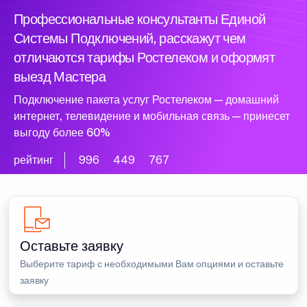
Профессиональные консультанты Единой
Системы Подключений, расскажут чем
отличаются тарифы Ростелеком и оформят
выезд Мастера
Подключение пакета услуг Ростелеком — домашний
интернет, телевидение и мобильная связь — принесет
выгоду более 60%
рейтинг
996
449
767
Оставьте заявку
Выберите тариф с необходимыми Вам опциями и оставьте
заявку