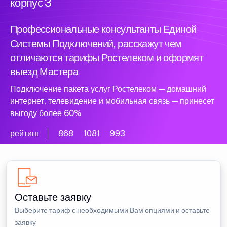
корпус 3
Профессиональные консультанты Единой
Системы Подключений, расскажут чем
отличаются тарифы Ростелеком и оформят
выезд Мастера
Подключение пакета услуг Ростелеком — домашний
интернет, телевидение и мобильная связь — принесет
выгоду более 60%
рейтинг
868
1081
993
Оставьте заявку
Выберите тариф с необходимыми Вам опциями и оставьте
заявку