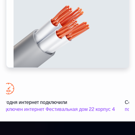
егодня интернет подключили
Сего
одключен интернет Фестивальная дом 22 корпус 4
подк