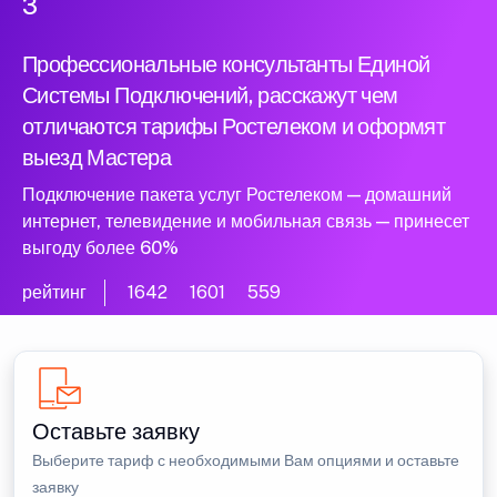
3
Профессиональные консультанты Единой
Системы Подключений, расскажут чем
отличаются тарифы Ростелеком и оформят
выезд Мастера
Подключение пакета услуг Ростелеком — домашний
интернет, телевидение и мобильная связь — принесет
выгоду более 60%
рейтинг
1642
1601
559
Оставьте заявку
Выберите тариф с необходимыми Вам опциями и оставьте
заявку