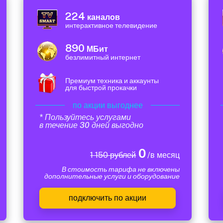
224
каналов
интерактивное телевидение
890
МБит
безлимитный интернет
Премиум техника и аккаунты
для быстрой прокачки
по акции выгоднее
* Пользуйтесь услугами
в течение 30 дней выгодно
0
1 150 рублей
/в месяц
В стоимость тарифа не включены
дополнительные услуги и оборудование
подключить по акции