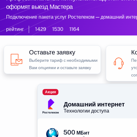
оформят выезд Мастера
Подключение пакета услуг Ростелеком — домашний инте
рейтинг
1429
1530
1164
Оставьте заявку
К
Выберите тариф с необходимыми
Пе
Вам опциями и оставьте заявку
ут
со
Акция
Домашний интернет
Технологии доступа
500
МБит