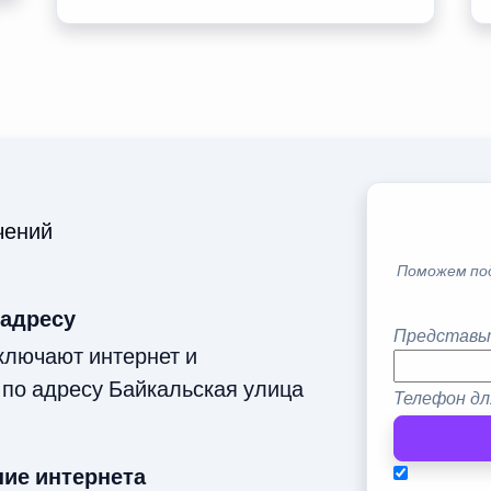
чений
Поможем по
 адресу
Представь
ключают интернет и
 по адресу Байкальская улица
Телефон дл
ие интернета