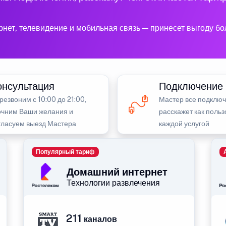
рнет, телевидение и мобильная связь — принесет выгоду б
онсультация
Подключение
резвоним с 10:00 до 21:00,
Мастер все подключ
очним Ваши желания и
расскажет как польз
гласуем выезд Мастера
каждой услугой
Популярный тариф
Домашний интернет
Технологии развлечения
211
каналов