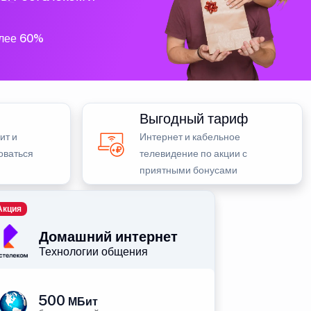
олее 60%
Выгодный тариф
ит и
Интернет и кабельное
оваться
телевидение по акции с
приятными бонусами
Акция
Домашний интернет
Технологии общения
500
МБит