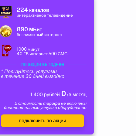
224
каналов
интерактивное телевидение
890
МБит
безлимитный интернет
1000 минут
40 ГБ интернет 500 СМС
по акции выгоднее
* Пользуйтесь услугами
в течение 30 дней выгодно
0
1 400 рублей
/в месяц
В стоимость тарифа не включены
дополнительные услуги и оборудование
подключить по акции