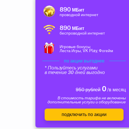
890
МБит
проводной интернет
890
МБит
беспроводной интернет
Игровые бонусы
Леста Игры, VK Play, Фогейм
по акции выгоднее
* Пользуйтесь услугами
в течение 30 дней выгодно
0
950 рублей
/в месяц
В стоимость тарифа не включены
дополнительные услуги и оборудование
подключить по акции