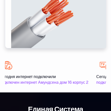
Сегодня интернет подключили
Сегодня
подключен интернет Амундсена дом 16 корпус 2
подключ
Единая Система