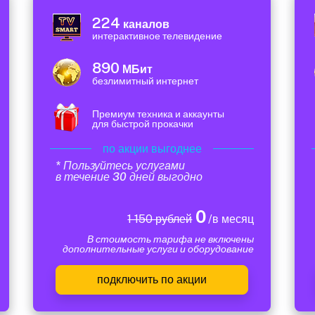
224
каналов
интерактивное телевидение
890
МБит
безлимитный интернет
Премиум техника и аккаунты
для быстрой прокачки
по акции выгоднее
* Пользуйтесь услугами
в течение 30 дней выгодно
0
1 150 рублей
/в месяц
В стоимость тарифа не включены
дополнительные услуги и оборудование
подключить по акции