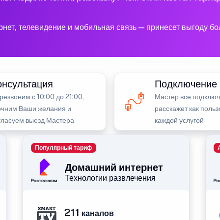
рнет, телевидение и мобильная связь — принесет выгоду б
онсультация
Подключение
резвоним с 10:00 до 21:00,
Мастер все подключ
очним Ваши желания и
расскажет как польз
гласуем выезд Мастера
каждой услугой
Популярный тариф
Домашний интернет
Технологии развлечения
211
каналов