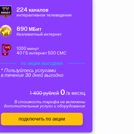
224
каналов
интерактивное телевидение
890
МБит
безлимитный интернет
1000 минут
40 ГБ интернет 500 СМС
по акции выгоднее
* Пользуйтесь услугами
в течение 30 дней выгодно
0
1 400 рублей
/в месяц
В стоимость тарифа не включены
дополнительные услуги и оборудование
подключить по акции