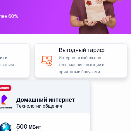
олее 60%
Выгодный тариф
ит и
Интернет и кабельное
оваться
телевидение по акции с
приятными бонусами
Акция
Домашний интернет
Технологии общения
500
МБит