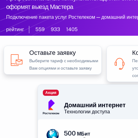
оформят выезд Мастера
Подключение пакета услуг Ростелеком — домашний инте
рейтинг
559
933
1405
Оставьте заявку
К
Выберите тариф с необходимыми
Пе
Вам опциями и оставьте заявку
ут
со
Акция
Домашний интернет
Технологии доступа
500
МБит