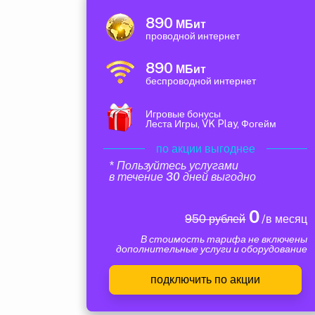
890
МБит
проводной интернет
890
МБит
беспроводной интернет
Игровые бонусы
Леста Игры, VK Play, Фогейм
по акции выгоднее
* Пользуйтесь услугами
в течение 30 дней выгодно
0
950 рублей
/в месяц
В стоимость тарифа не включены
дополнительные услуги и оборудование
подключить по акции