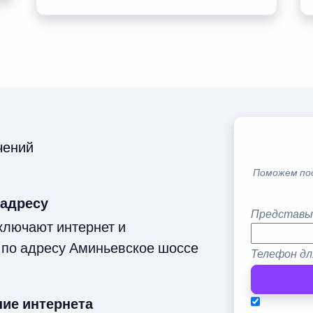
чений
Поможем по
 адресу
Представь
ключают интернет и
 по адресу Аминьевское шоссе
Телефон дл
ие интернета