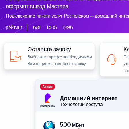
оформят выезд Мастера
Подключение пакета услуг Ростелеком — домашний инте
рейтинг
681
1405
1296
Оставьте заявку
К
Выберите тариф с необходимыми
Пе
Вам опциями и оставьте заявку
ут
со
Акция
Домашний интернет
Технологии доступа
500
МБит