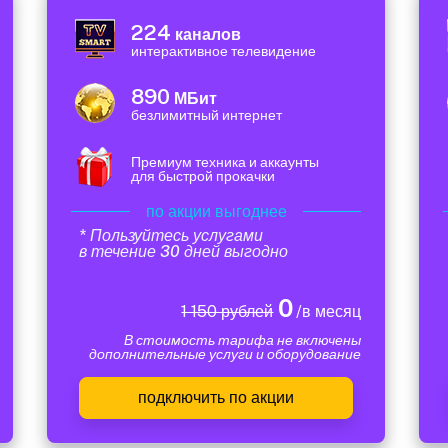
224
каналов
интерактивное телевидение
890
МБит
безлимитный интернет
Премиум техника и аккаунты
для быстрой прокачки
по акции выгоднее
* Пользуйтесь услугами
в течение 30 дней выгодно
0
1 150 рублей
/в месяц
В стоимость тарифа не включены
дополнительные услуги и оборудование
подключить по акции