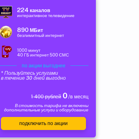
224
каналов
интерактивное телевидение
890
МБит
безлимитный интернет
1000 минут
40 ГБ интернет 500 СМС
по акции выгоднее
* Пользуйтесь услугами
в течение 30 дней выгодно
0
1 400 рублей
/в месяц
В стоимость тарифа не включены
дополнительные услуги и оборудование
подключить по акции