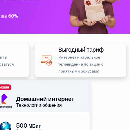
олее 60%
Выгодный тариф
ит и
Интернет и кабельное
оваться
телевидение по акции с
приятными бонусами
Акция
Домашний интернет
Технологии общения
500
МБит