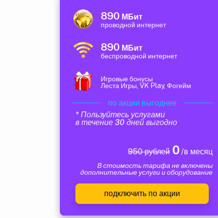
890
МБит
проводной интернет
890
МБит
беспроводной интернет
Игровые бонусы
Леста Игры, VK Play, Фогейм
по акции выгоднее
* Пользуйтесь услугами
в течение 30 дней выгодно
0
950 рублей
/в месяц
В стоимость тарифа не включены
дополнительные услуги и оборудование
подключить по акции