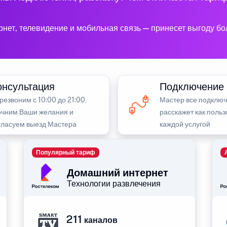
рнет, телевидение и мобильная связь — принесет выгоду б
онсультация
Подключение
резвоним с 10:00 до 21:00,
Мастер все подключ
очним Ваши желания и
расскажет как польз
гласуем выезд Мастера
каждой услугой
Популярный тариф
Домашний интернет
Технологии развлечения
211
каналов